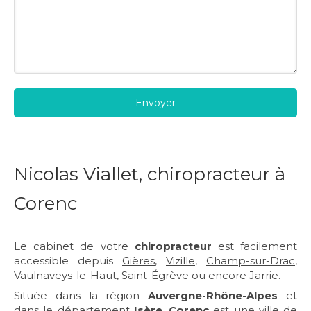
Envoyer
Nicolas Viallet, chiropracteur à
Corenc
Le cabinet de votre
chiropracteur
est facilement
accessible depuis
Gières
,
Vizille
,
Champ-sur-Drac
,
Vaulnaveys-le-Haut
,
Saint-Égrève
ou encore
Jarrie
.
Située dans la région
Auvergne-Rhône-Alpes
et
dans le département
Isère
,
Corenc
est une ville de